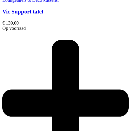
Loungetafels & Deco kussens.
Vic Support tafel
€
139,00
Op voorraad