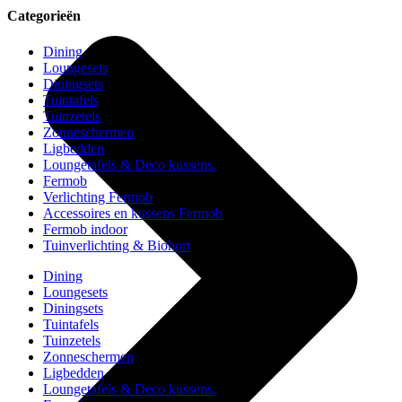
Categorieën
Dining
Loungesets
Diningsets
Tuintafels
Tuinzetels
Zonneschermen
Ligbedden
Loungetafels & Deco kussens.
Fermob
Verlichting Fermob
Accessoires en kussens Fermob
Fermob indoor
Tuinverlichting & Biohort
Dining
Loungesets
Diningsets
Tuintafels
Tuinzetels
Zonneschermen
Ligbedden
Loungetafels & Deco kussens.