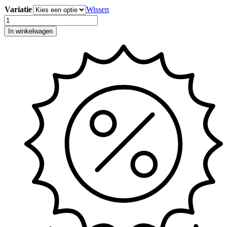
Variatie
Wissen
Verdi
bijzettafel
In winkelwagen
45
cm.
diam.
hoeveelheid